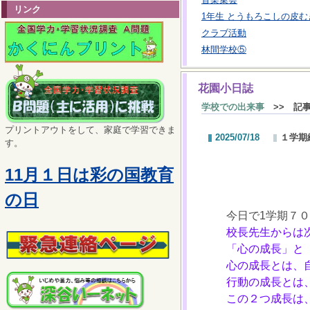
リンク
1年生 とうもろこしの皮む
クラブ活動
林間学校⑤
花園小日誌
学校での出来事
>> 記
プリントアウトをして、家庭で学習できま
2025/07/18
１学期
す。
11月１日は彩の国教育
の日
今日で1学期７０
校長先生からは
「心の成長」と
心の成長とは、自
行動の成長とは、
この２つ成長は、