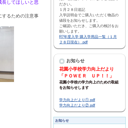
成長してほしいと思
ださい。
１月２８日追記
入学説明会でご購入いただく物品の
にするための注意事
値段をお知らせします。
ご確認いただき、ご購入の検討をお
願いします。
R7年度入学 購入学用品一覧（１月
２８日現在）.pdf
お知らせ
花園小学校学力向上だより
「ＰＯＷＥＲ ＵＰ！！」
花園小学校の学力向上のための取組
をお知らせします
学力向上だより①.pdf
学力向上だより②.pdf
お知らせ