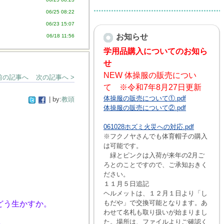
06/25 08:22
06/23 15:07
お知らせ
06/18 11:56
学用品購入についてのお知ら
せ
NEW 体操服の販売につい
 前の記事へ
次の記事へ >
て ※令和7年8月27日更新
体操服の販売について①.pdf
| by:
教頭
体操服の販売について②.pdf
061028ホズミ火災への対応.pdf
※フクノヤさんでも体育帽子の購入
は可能です。
緑とピンクは入荷が来年の2月ご
ろとのことですので、ご承知おきく
ださい。
１１月５日追記
ヘルメットは、１２月１日より「し
もだや」で交換可能となります。あ
どう生かすか。
わせて名札も取り扱いが始まりまし
た。場所は、ファイルよりご確認く