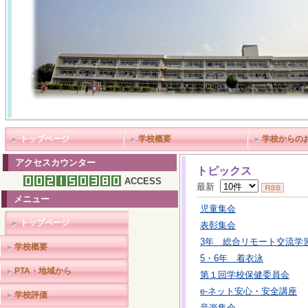
トップページ
学校概要
学校からの
アクセスカウンター
トピックス
ACCESS
最新
メニュー
児童集会
トップページ
表彰集会
3年 総合リモート交流学
学校概要
5・6年 着衣泳
PTA・地域から
第１回学校保健委員会
e-ネット安心・安全講座
学校評価
音楽集会