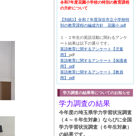
令和7年度花園小学校の特別の教育課程
の方針について
【別紙1】令和７年度深谷市立小学校特
別の教育課程の編成方針 花園小.pdf
１・２年生の英語活動に関わるアンケ
ート結果は以下の通りです。
英語教育に関するアンケート【児童
用】.
pdf
英語教育に関するアンケート【保護者
用】.pdf
英語教育に関するアンケート【教員
用】.pdf
学力調査の結果等についてのお知らせ
学力調査の結果
今年度の埼玉県学力学習状況調査
（４～６年生対象）ならびに全国
学力学習状況調査（６年生対象）
の結果です。