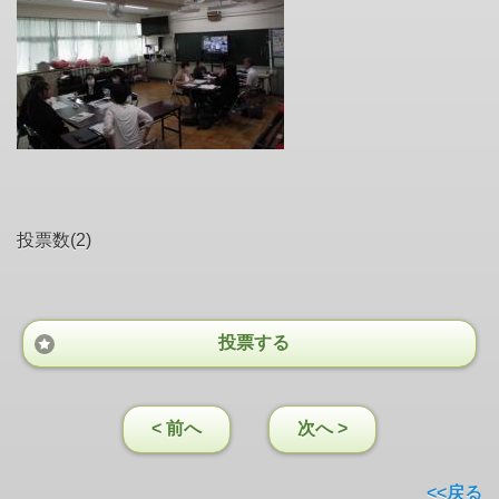
投票数(2)
投票する
< 前へ
次へ >
<<戻る