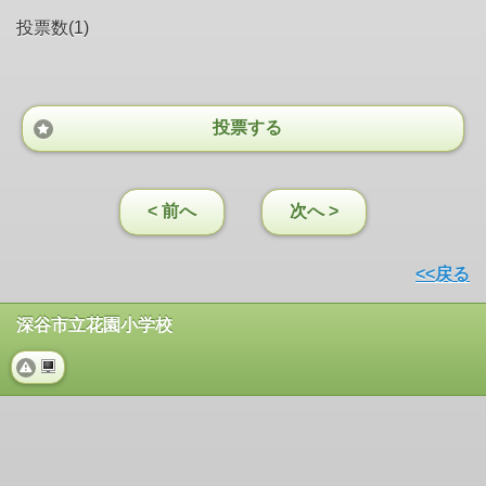
投票数(1)
投票する
< 前へ
次へ >
<<戻る
深谷市立花園小学校