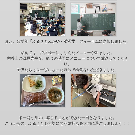
また、各学年
「ふるさとふかや・渋沢学」
フォーラムに参加しました。
給食では、渋沢栄一にちなんだメニューが出ました。
栄養士の浅見先生が、給食の時間にメニューについて放送してくださ
り、
子供たちは栄一翁になった気分で給食をいただきました。
栄一翁を身近に感じることができた一日となりました。
これからの、ふるさとを大切に想う気持ちを大切に過ごしましょう！！