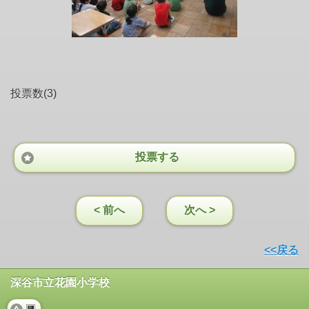
投票数(3)
投票する
< 前へ
次へ >
<<戻る
深谷市立花園小学校