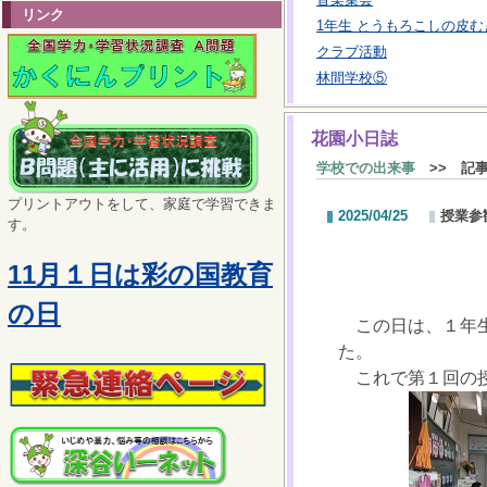
リンク
1年生 とうもろこしの皮む
クラブ活動
林間学校⑤
花園小日誌
学校での出来事
>> 記
プリントアウトをして、家庭で学習できま
2025/04/25
授業参
す。
11月１日は彩の国教育
の日
この日は、１年生
た。
これで第１回の授