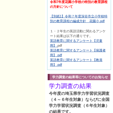
令和7年度花園小学校の特別の教育課程
の方針について
【別紙1】令和７年度深谷市立小学校特
別の教育課程の編成方針 花園小.pdf
１・２年生の英語活動に関わるアンケ
ート結果は以下の通りです。
英語教育に関するアンケート【児童
用】.
pdf
英語教育に関するアンケート【保護者
用】.pdf
英語教育に関するアンケート【教員
用】.pdf
学力調査の結果等についてのお知らせ
学力調査の結果
今年度の埼玉県学力学習状況調査
（４～６年生対象）ならびに全国
学力学習状況調査（６年生対象）
の結果です。