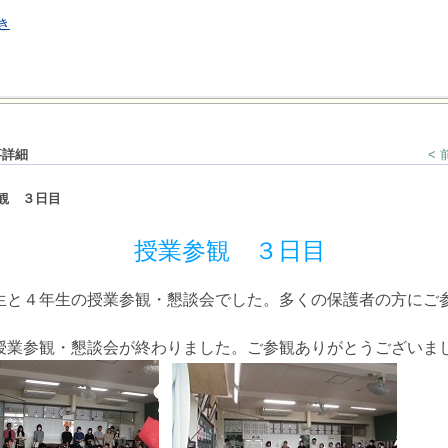
き
事詳細
<
観 ３日目
授業参観 ３日目
と４年生の授業参観・懇談会でした。多くの保護者の方にご
業参観・懇談会が終わりました。ご参観ありがとうございま