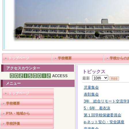
トップページ
学校概要
学校からの
アクセスカウンター
トピックス
ACCESS
最新
メニュー
児童集会
トップページ
表彰集会
3年 総合リモート交流学
学校概要
5・6年 着衣泳
PTA・地域から
第１回学校保健委員会
e-ネット安心・安全講座
学校評価
音楽集会