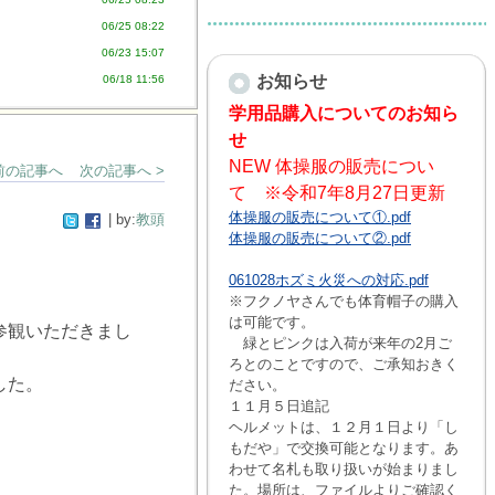
06/25 08:22
06/23 15:07
お知らせ
06/18 11:56
学用品購入についてのお知ら
せ
NEW 体操服の販売につい
 前の記事へ
次の記事へ >
て ※令和7年8月27日更新
体操服の販売について①.pdf
| by:
教頭
体操服の販売について②.pdf
061028ホズミ火災への対応.pdf
※フクノヤさんでも体育帽子の購入
は可能です。
参観いただきまし
緑とピンクは入荷が来年の2月ご
ろとのことですので、ご承知おきく
した。
ださい。
１１月５日追記
ヘルメットは、１２月１日より「し
もだや」で交換可能となります。あ
わせて名札も取り扱いが始まりまし
た。場所は、ファイルよりご確認く