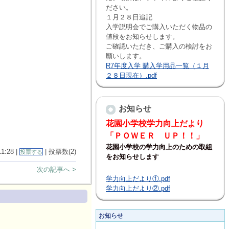
ださい。
１月２８日追記
入学説明会でご購入いただく物品の
値段をお知らせします。
ご確認いただき、ご購入の検討をお
願いします。
R7年度入学 購入学用品一覧（１月
２８日現在）.pdf
お知らせ
花園小学校学力向上だより
「ＰＯＷＥＲ ＵＰ！！」
花園小学校の学力向上のための取組
11:28 |
| 投票数(2)
投票する
をお知らせします
次の記事へ >
学力向上だより①.pdf
学力向上だより②.pdf
お知らせ