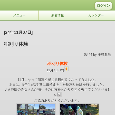
ログイン
メニュー
新着情報
カレンダー
[24年11月07日]
稲刈り体験
08:44 by 主幹教諭
稲刈り体験
11月7日(木)
11月になって肌寒く感じる日が多くなってきました。
本日は、5年生が1学期に田植えをした稲刈り体験を行いました。
ＪＡ花園のみなさんが稲刈りの仕方を分かりやすく教えてくださりまし
た
ご協力ありがとうございます。