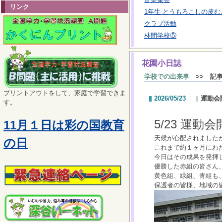
リンク
1年生 とうもろこしの皮む
クラブ活動
林間学校⑤
花園小日誌
学校での出来事
>> 記
プリントアウトをして、家庭で学習できま
2026/05/23
運動会
す。
5/23 運動
11月１日は彩の国教育
天候が心配されました
の日
これまで
約１ヶ月にわ
今日はその成果を発揮
優勝した赤組の皆さん
黄色組、緑組、青組も
保護者の皆様、地域の