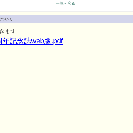
一覧へ戻る
について
きます ↓
年記念誌web版.pdf