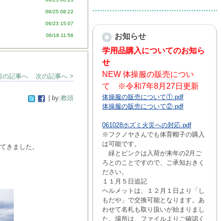
06/25 08:22
06/23 15:07
お知らせ
06/18 11:56
学用品購入についてのお知ら
せ
NEW 体操服の販売につい
 前の記事へ
次の記事へ >
て ※令和7年8月27日更新
体操服の販売について①.pdf
| by:
教頭
体操服の販売について②.pdf
061028ホズミ火災への対応.pdf
※フクノヤさんでも体育帽子の購入
は可能です。
てきました。
緑とピンクは入荷が来年の2月ご
ろとのことですので、ご承知おきく
ださい。
１１月５日追記
ヘルメットは、１２月１日より「し
もだや」で交換可能となります。あ
わせて名札も取り扱いが始まりまし
た。場所は、ファイルよりご確認く