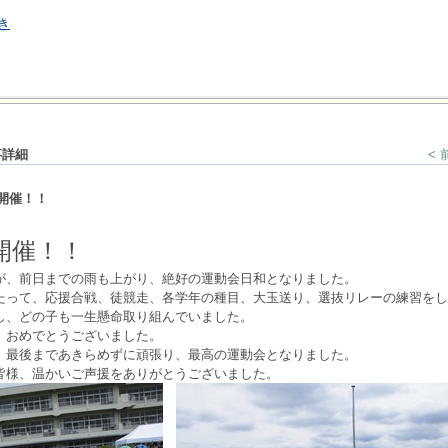
き
事詳細
<
開催！！
会開催！！
が、前日までの雨も上がり、絶好の運動会日和となりました。
たって
、応援合戦、徒競走、各学年の種目、大玉送り、選抜リレーの練習をし
し、どの子も一生懸命取り組んでいました。
、おめでとうございました。
、最後まであきらめずに頑張り、最高の運動会となりました。
皆様、温かいご声援をありがとうございました。