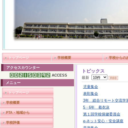
トップページ
学校概要
学校からの
アクセスカウンター
トピックス
ACCESS
最新
メニュー
児童集会
トップページ
表彰集会
3年 総合リモート交流学
学校概要
5・6年 着衣泳
PTA・地域から
第１回学校保健委員会
e-ネット安心・安全講座
学校評価
音楽集会