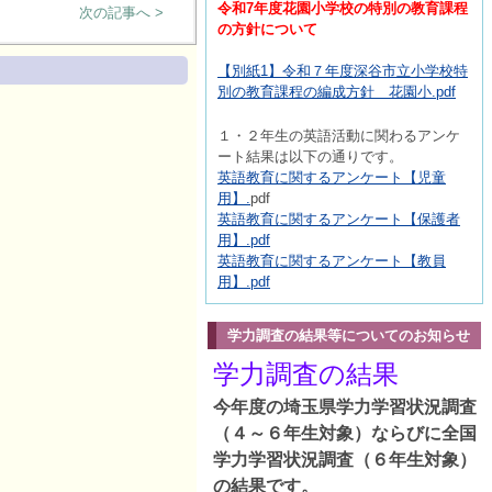
令和7年度花園小学校の特別の教育課程
次の記事へ >
の方針について
【別紙1】令和７年度深谷市立小学校特
別の教育課程の編成方針 花園小.pdf
１・２年生の英語活動に関わるアンケ
ート結果は以下の通りです。
英語教育に関するアンケート【児童
用】.
pdf
英語教育に関するアンケート【保護者
用】.pdf
英語教育に関するアンケート【教員
用】.pdf
学力調査の結果等についてのお知らせ
学力調査の結果
今年度の埼玉県学力学習状況調査
（４～６年生対象）ならびに全国
学力学習状況調査（６年生対象）
の結果です。