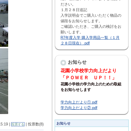
ださい。
１月２８日追記
入学説明会でご購入いただく物品の
値段をお知らせします。
ご確認いただき、ご購入の検討をお
願いします。
R7年度入学 購入学用品一覧（１月
２８日現在）.pdf
お知らせ
花園小学校学力向上だより
「ＰＯＷＥＲ ＵＰ！！」
花園小学校の学力向上のための取組
をお知らせします
学力向上だより①.pdf
学力向上だより②.pdf
お知らせ
15:19 |
| 投票数(8)
投票する