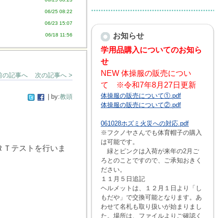
06/25 08:22
06/23 15:07
お知らせ
06/18 11:56
学用品購入についてのお知ら
せ
NEW 体操服の販売につい
 前の記事へ
次の記事へ >
て ※令和7年8月27日更新
体操服の販売について①.pdf
| by:
教頭
体操服の販売について②.pdf
061028ホズミ火災への対応.pdf
※フクノヤさんでも体育帽子の購入
は可能です。
ＲＴテストを行いま
緑とピンクは入荷が来年の2月ご
ろとのことですので、ご承知おきく
ださい。
１１月５日追記
ヘルメットは、１２月１日より「し
もだや」で交換可能となります。あ
わせて名札も取り扱いが始まりまし
た。場所は、ファイルよりご確認く