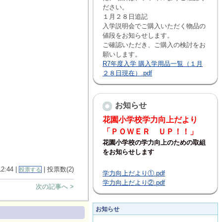
ださい。
１月２８日追記
入学説明会でご購入いただく物品の
値段をお知らせします。
ご確認いただき、ご購入の検討をお
願いします。
R7年度入学 購入学用品一覧（１月
２８日現在）.pdf
お知らせ
花園小学校学力向上だより
「ＰＯＷＥＲ ＵＰ！！」
花園小学校の学力向上のための取組
をお知らせします
12:44 |
| 投票数(2)
投票する
学力向上だより①.pdf
学力向上だより②.pdf
次の記事へ >
お知らせ