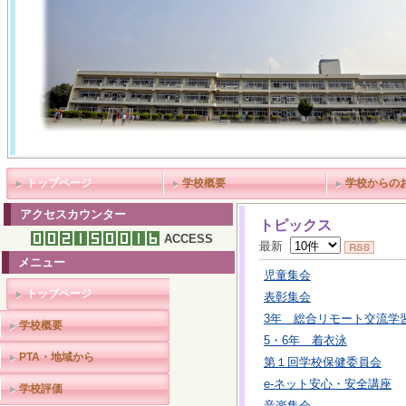
トップページ
学校概要
学校からの
アクセスカウンター
トピックス
ACCESS
最新
メニュー
児童集会
トップページ
表彰集会
3年 総合リモート交流学
学校概要
5・6年 着衣泳
PTA・地域から
第１回学校保健委員会
e-ネット安心・安全講座
学校評価
音楽集会