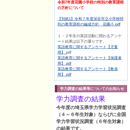
令和7年度花園小学校の特別の教育課程
の方針について
【別紙1】令和７年度深谷市立小学校特
別の教育課程の編成方針 花園小.pdf
１・２年生の英語活動に関わるアンケ
ート結果は以下の通りです。
英語教育に関するアンケート【児童
用】.
pdf
英語教育に関するアンケート【保護者
用】.pdf
英語教育に関するアンケート【教員
用】.pdf
学力調査の結果等についてのお知らせ
学力調査の結果
今年度の埼玉県学力学習状況調査
（４～６年生対象）ならびに全国
学力学習状況調査（６年生対象）
の結果です。