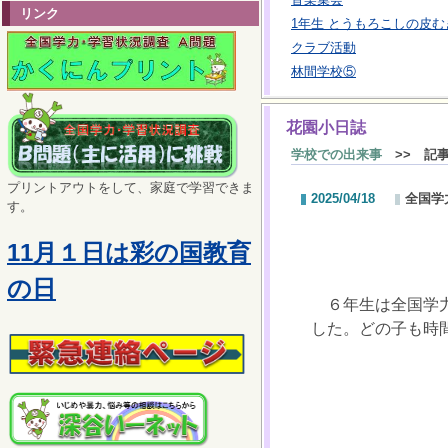
リンク
1年生 とうもろこしの皮む
クラブ活動
林間学校⑤
花園小日誌
学校での出来事
>> 記
プリントアウトをして、家庭で学習できま
2025/04/18
全国学
す。
11月１日は彩の国教育
の日
６年生は全国学力
した。どの子も時