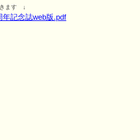
きます ↓
年記念誌web版.pdf