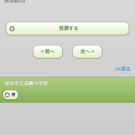
投票数(3)
投票する
< 前へ
次へ >
<<戻る
深谷市立花園小学校