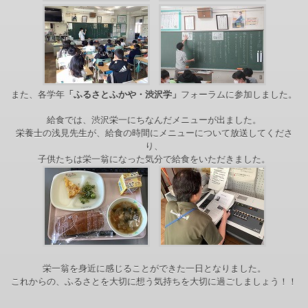
また、各学年
「ふるさとふかや・渋沢学」
フォーラムに参加しました。
給食では、渋沢栄一にちなんだメニューが出ました。
栄養士の浅見先生が、給食の時間にメニューについて放送してくださ
り、
子供たちは栄一翁になった気分で給食をいただきました。
栄一翁を身近に感じることができた一日となりました。
これからの、ふるさとを大切に想う気持ちを大切に過ごしましょう！！